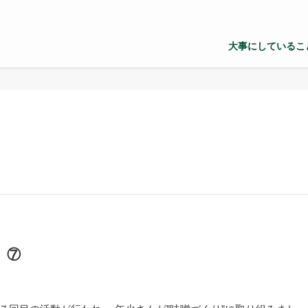
大事にしているこ
』⑦