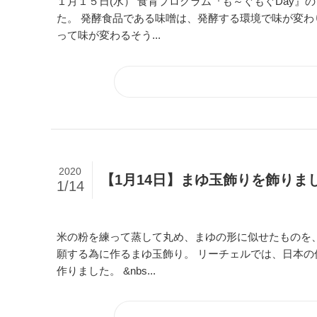
１月１５日(水） 食育プログラム『も～ぐもぐDay』
た。 発酵食品である味噌は、発酵する環境で味が変わ
って味が変わるそう...
2020
【1月14日】まゆ玉飾りを飾りま
1/14
米の粉を練って蒸して丸め、まゆの形に似せたものを
願する為に作るまゆ玉飾り。 リーチェルでは、日本の
作りました。 &nbs...