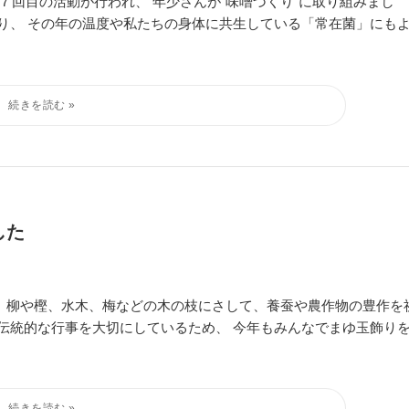
の７回目の活動が行われ、 年少さんが”味噌づくり”に取り組みまし
り、 その年の温度や私たちの身体に共生している「常在菌」にも
した
、柳や樫、水木、梅などの木の枝にさして、養蚕や農作物の豊作を
伝統的な行事を大切にしているため、 今年もみんなでまゆ玉飾り