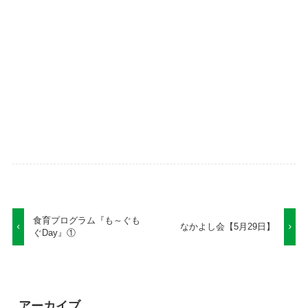
食育プログラム『も～ぐも
なかよし会【5月29日】
ぐDay』①
アーカイブ